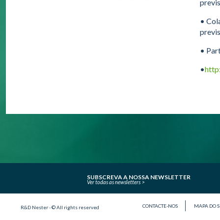
previs
• Col
previs
• Par
•
http
SUBSCREVA A NOSSA NEWSLETTER
Ver todas as newsletters
CONTACTE-NOS
MAPA DO S
R&D Nester - © All rights reserved