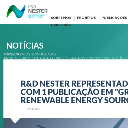
SOBRE NÓS
PROJETOS
PUBLICAÇÕES
CARREIRAS
NOTÍCIAS
INÍCIO
‹ VOLTAR
›
NOTÍCIAS
›
COMUNICADOS
›
R&D NESTER REPRESENTADO NA CONFERÊNCIA RENEW 2020, COM 1 PUBLICAÇÃO E
R&D NESTER REPRESENTAD
COM 1 PUBLICAÇÃO EM "G
RENEWABLE ENERGY SOUR
09.10.2020