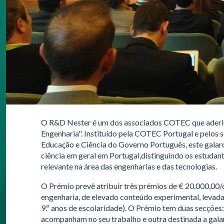
O R&D Nester é um dos associados COTEC que aderiu 
Engenharia". Instituído pela COTEC Portugal e pelos 
Educação e Ciência do Governo Português, este galardã
ciência em geral em Portugal,distinguindo os estudan
relevante na área das engenharias e das tecnologias.
O Prémio prevê atribuir três prémios de € 20.000,00/c
engenharia, de elevado conteúdo experimental, levadas a
9.º anos de escolaridade). O Prémio tem duas secções
acompanham no seu trabalho e outra destinada a gala