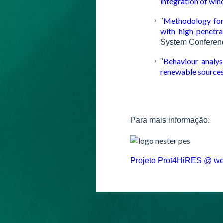
integration of win
Methodology for 
"
with high penetr
System Conferen
Behaviour analys
"
renewable source
Para mais informação:
Projeto Prot4HiRES @ we