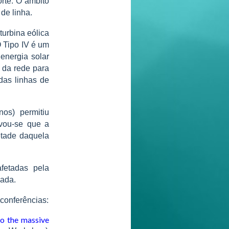
orte. O âmbito
de linha.
turbina eólica
 Tipo IV é um
nergia solar
s da rede para
das linhas de
os) permitiu
rvou-se que a
etade daquela
fetadas pela
zada.
 conferências:
to the massive