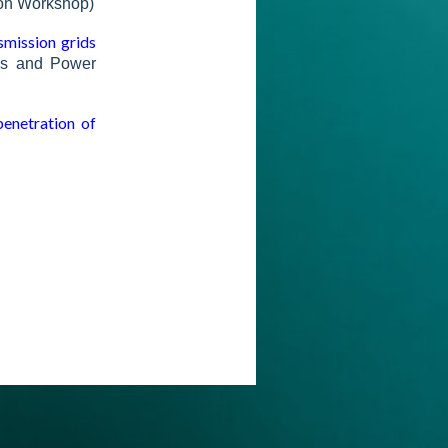
ion Workshop)
smission grids
cs and Power
penetration of