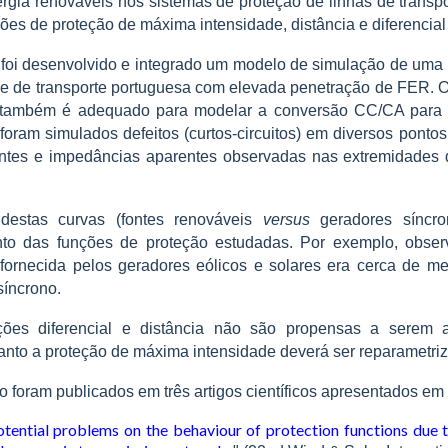
rgia renováveis ​​nos sistemas de proteção de linhas de transp
ões de proteção de máxima intensidade, distância e diferencial 
, foi desenvolvido e integrado um modelo de simulação de uma 
de de transporte portuguesa com elevada penetração de FER. O
 também é adequado para modelar a conversão CC/CA para e
 foram simulados defeitos (curtos-circuitos) em diversos ponto
entes e impedâncias aparentes observadas nas extremidades 
estas curvas (fontes renováveis ​​
versus
geradores síncron
nto das funções de proteção estudadas. Por exemplo, obse
to fornecida pelos geradores eólicos e solares era cerca de m
síncrono.
ções diferencial e distância não são propensas a serem a
nto a proteção de máxima intensidade deverá ser reparametri
o foram publicados em três artigos científicos apresentados em
tential problems on the behaviour of protection functions due 