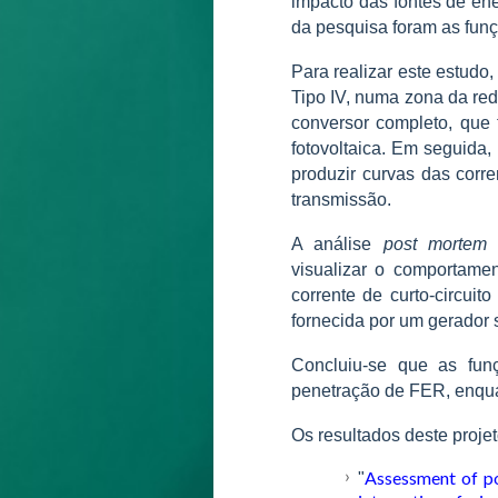
impacto das fontes de ene
da pesquisa foram as funç
Para realizar este estudo
Tipo IV, numa zona da re
conversor completo, que
fotovoltaica. Em seguida,
produzir curvas das corr
transmissão.
A análise
post mortem
d
visualizar o comportame
corrente de curto-circui
fornecida por um gerador 
Concluiu-se que as fun
penetração de FER, enqua
Os resultados deste projet
Assessment of po
"