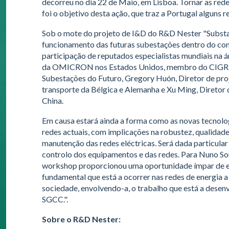
decorreu no dia 22 de Maio, em Lisboa. Tornar as red
foi o objetivo desta ação, que traz a Portugal alguns 
Sob o mote do projeto de I&D do R&D Nester "Substati
funcionamento das futuras subestações dentro do con
participação de reputados especialistas mundiais na á
da OMICRON nos Estados Unidos, membro do CIGRÉ e
Subestações do Futuro, Gregory Huón, Diretor de pro
transporte da Bélgica e Alemanha e Xu Ming, Diretor 
China.
Em causa estará ainda a forma como as novas tecnol
redes actuais, com implicações na robustez, qualidade 
manutenção das redes eléctricas. Será dada particula
controlo dos equipamentos e das redes. Para Nuno So
workshop proporcionou uma oportunidade ímpar de es
fundamental que está a ocorrer nas redes de energia a
sociedade, envolvendo-a, o trabalho que está a desen
SGCC.".
Sobre o R&D Nester: