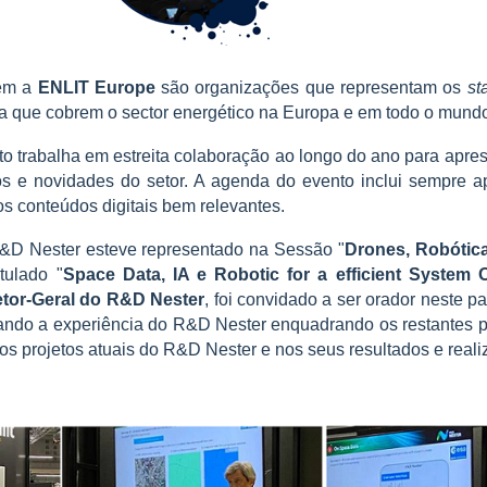
õem a
ENLIT Europe
são organizações que representam os
st
dia que cobrem o sector energético na Europa e em todo o mund
o trabalha em estreita colaboração ao longo do ano para apre
s e novidades do setor. A agenda do evento inclui sempre a
ros conteúdos digitais bem relevantes.
&D Nester esteve representado na Sessão "
Drones, Robótica
itulado "
Space Data, IA e Robotic for a efficient System 
etor-Geral do R&D Nester
, foi convidado a ser orador neste pa
ando a experiência do R&D Nester enquadrando os restantes pa
os projetos atuais do R&D Nester e nos seus resultados e reali