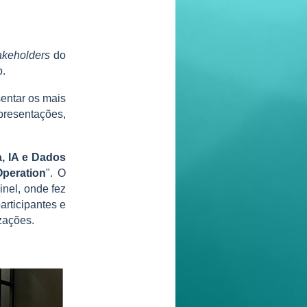
akeholders
do
o.
sentar os mais
presentações,
, IA e Dados
Operation
". O
inel, onde fez
rticipantes e
zações.