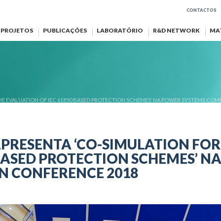
CONTACTOS
PROJETOS
PUBLICAÇÕES
LABORATÓRIO
R&D NETWORK
MA
HE EVALUATION OF IEC 61850 BASED PROTECTION SCHEMES’ NA POWER SYSTEMS CO
APRESENTA ‘CO-SIMULATION FOR
 BASED PROTECTION SCHEMES’ 
 CONFERENCE 2018