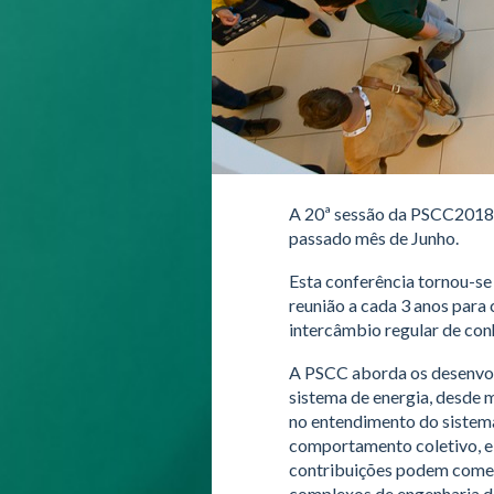
A 20ª sessão da PSCC2018 
passado mês de Junho.
Esta conferência tornou-s
reunião a cada 3 anos para
intercâmbio regular de con
A PSCC aborda os desenvol
sistema de energia, desde
no entendimento do sistema 
comportamento coletivo, e
contribuições podem comen
complexos de engenharia de 