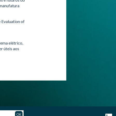
e manufatura
 Evaluation of
tema elétrico,
r úteis aos
OK