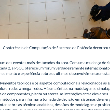
- Conferência de Computação de Sistemas de Potência decorreu 
e um dos eventos mais destacados da área. Com uma mudança de r
 cada 2, a PSCC oferece um fórum verdadeiramente internacional p
hecimento e experiência sobre os últimos desenvolvimentos nesta 
vimentos teóricos e os aspetos computacionais relacionados às a
 micro-redes a mega-redes. Há uma ênfase na modelagem e simula
de componentes, planta ou atores, as interações entre eles e seu
 métodos para informar a tomada de decisão em sistemas de energ
tar sobre as técnicas analíticas, desafios de modelagem e probl
software, ou o que as análises dizem a respeito dos desafios atua