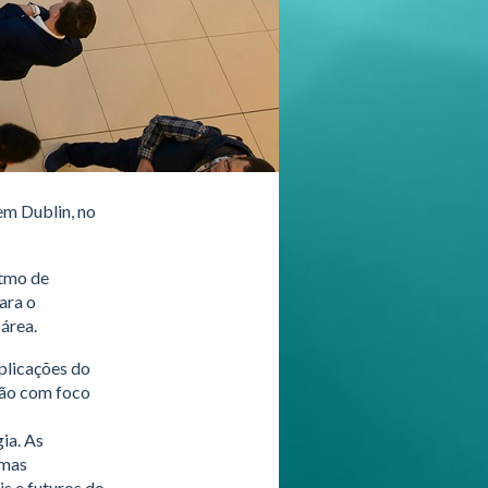
em Dublin, no
itmo de
ara o
área.
plicações do
ção com foco
ia. As
emas
is e futuros do