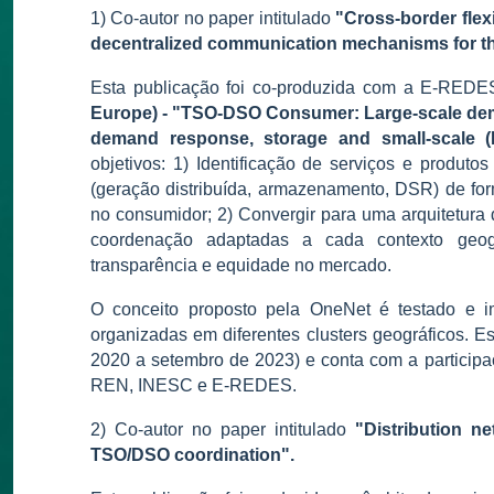
1) Co-autor no paper intitulado
"Cross-border flex
decentralized communication mechanisms for the
Esta publicação foi co-produzida com a
E-REDES
Europe) - "TSO-DSO Consumer: Large-scale demo
demand response, storage and small-scale (
objetivos: 1) Identificação de serviços e produto
(geração distribuída, armazenamento, DSR) de fo
no consumidor; 2) Convergir para uma arquitetura d
coordenação adaptadas a cada contexto geogr
transparência e equidade no mercado.
O conceito proposto pela OneNet é testado e 
organizadas em diferentes clusters geográficos. E
2020 a setembro de 2023) e conta com a particip
REN, INESC e E-REDES.
2) Co-autor no pap
er intitulado
"Distribution n
TSO/DSO coordination".