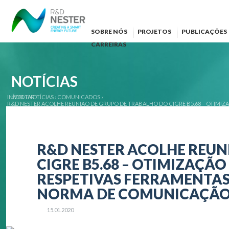
SOBRE NÓS
PROJETOS
PUBLICAÇÕES
CARREIRAS
NOTÍCIAS
INÍCIO
‹ VOLTAR
›
NOTÍCIAS
›
COMUNICADOS
›
R&D NESTER ACOLHE REUNIÃO DE GRUPO DE TRABALHO DO CIGRE B5.68 – OTIMIZ
NORMA DE COMUNICAÇÃO IEC 61850
R&D NESTER ACOLHE REUN
CIGRE B5.68 – OTIMIZAÇÃ
RESPETIVAS FERRAMENTAS
NORMA DE COMUNICAÇÃO 
15.01.2020