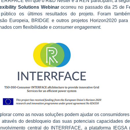
INTERRFACE em que o R&D Nester e a REN participam, a segu
ibility Solutions Webinar
ocorreu no passado dia 25 de F
público os últimos resultados do projeto. Foram també
são Europeia, BRIDGE e outros projetos Horizon2020 para 
nados com flexibilidade e
consumer engagement.
plorar como as novas soluções podem ajudar os consumidores 
 através do desbloqueio das suas potenciais capacidades de f
nvolvimento central do INTERRFACE, a plataforma IEGSA (I