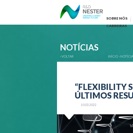
SOBRE NÓS
CARREIRAS
NOTÍCIAS
‹ VOLTAR
INÍCIO
›
NOTÍCI
“FLEXIBILITY
ÚLTIMOS RES
10.03.2022