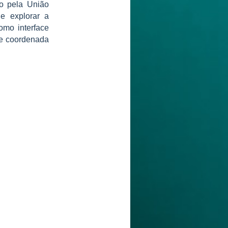
do pela União
e explorar a
omo interface
a e coordenada