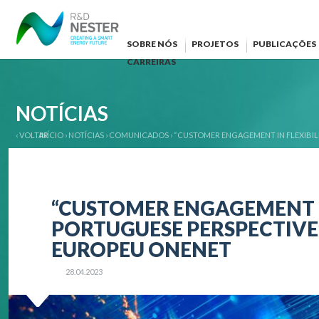
SOBRE NÓS
PROJETOS
PUBLICAÇÕES
CARREIRAS
NOTÍCIAS
‹ VOLTAR
INÍCIO
›
NOTÍCIAS
›
COMUNICADOS
›
“CUSTOMER ENGAGEMENT IN FLEXIBIL
“CUSTOMER ENGAGEMENT IN
PORTUGUESE PERSPECTIVE
EUROPEU ONENET
28.04.2023