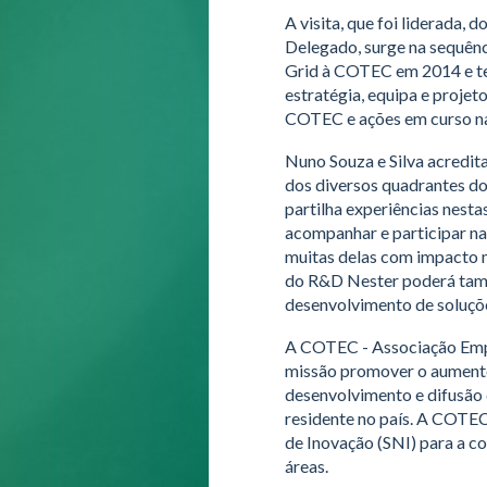
A visita, que foi liderada,
Delegado, surge na sequênc
Grid à COTEC em 2014 e te
estratégia, equipa e projet
COTEC e ações em curso na
Nuno Souza e Silva acredit
dos diversos quadrantes do
partilha experiências nest
acompanhar e participar na
muitas delas com impacto mu
do R&D Nester poderá tamb
desenvolvimento de soluções
A COTEC - Associação Empre
missão promover o aumento
desenvolvimento e difusão
residente no país. A COTEC
de Inovação (SNI) para a co
áreas.