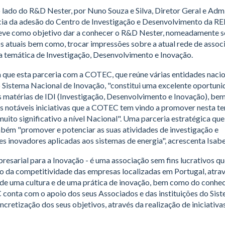
 do lado do R&D Nester, por Nuno Souza e Silva, Diretor Geral e Adm
ia da adesão do Centro de Investigação e Desenvolvimento da RE
ve como objetivo dar a conhecer o R&D Nester, nomeadamente s
os atuais bem como, trocar impressões sobre a atual rede de assoc
 temática de Investigação, Desenvolvimento e Inovação.
a que esta parceria com a COTEC, que reúne várias entidades nacio
 Sistema Nacional de Inovação, "constitui uma excelente oportuni
as matérias de IDI (Investigação, Desenvolvimento e Inovação), b
s notáveis iniciativas que a COTEC tem vindo a promover nesta te
ito significativo a nível Nacional". Uma parceria estratégica que
ém "promover e potenciar as suas atividades de investigação e
 inovadores aplicadas aos sistemas de energia", acrescenta Isabel
sarial para a Inovação - é uma associação sem fins lucrativos 
 da competitividade das empresas localizadas em Portugal, atra
 de uma cultura e de uma prática de inovação, bem como do conhe
 conta com o apoio dos seus Associados e das instituições do Sis
ncretização dos seus objetivos, através da realização de iniciativa