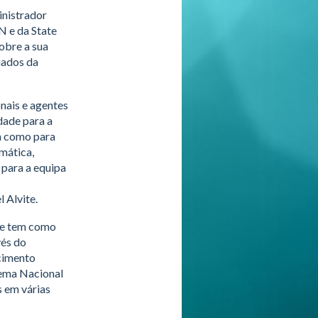
inistrador
N e da State
obre a sua
iados da
nais e agentes
dade para a
em como para
mática,
 para a equipa
 Alvite.
que tem como
vés do
cimento
tema Nacional
s em várias