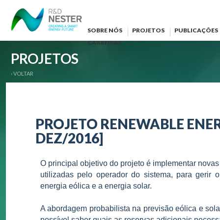
SOBRE NÓS
PROJETOS
PUBLICAÇÕES
CARREIRAS
PROJETOS
‹ VOLTAR
PROJETO RENEWABLE ENERG
DEZ/2016]
O principal objetivo do projeto é implementar novas
utilizadas pelo operador do sistema, para gerir 
energia eólica e a energia solar.
A abordagem probabilista na previsão eólica e solar
possível saber quais as reservas adicionais necessá