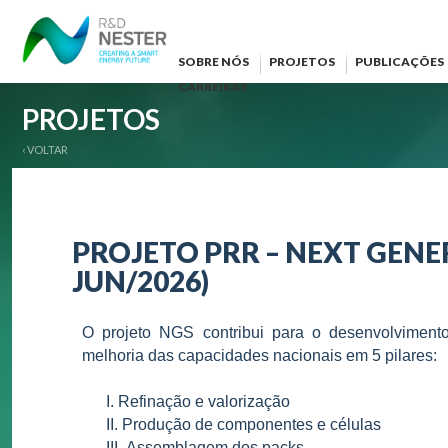
SOBRE NÓS
PROJETOS
PUBLICAÇÕES
CARREIRAS
PROJETOS
‹ VOLTAR
PROJETO PRR – NEXT GENE
JUN/2026)
O projeto NGS contribui para o desenvolvimento
melhoria das capacidades nacionais em 5 pilares:
I.
Refinação e valorização
II.
Produção de componentes e células
III.
Assemblagem dos packs