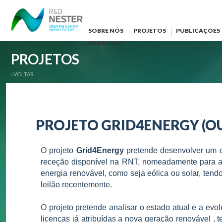
SOBRE NÓS
PROJETOS
PUBLICAÇÕES
CARREIRAS
PROJETOS
‹ VOLTAR
PROJETO GRID4ENERGY (OUT
O projeto
Grid4Energy
pretende desenvolver um 
receção disponível na RNT, nomeadamente para a
energia renovável, como seja eólica ou solar, ten
leilão recentemente.
O projeto pretende analisar o estado atual e a e
licenças já atribuídas a nova geração renovável , 